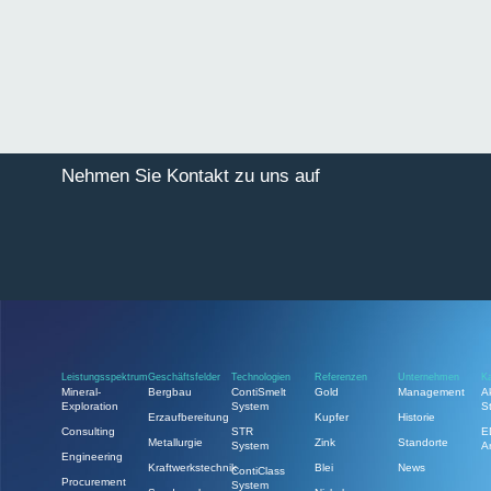
Nehmen Sie Kontakt zu uns auf
Leistungsspektrum
Geschäftsfelder
Technologien
Referenzen
Unternehmen
Ka
Mineral-
Bergbau
ContiSmelt
Gold
Management
A
Exploration
System
S
Erzaufbereitung
Kupfer
Historie
Consulting
STR
E
Metallurgie
Zink
Standorte
System
A
Engineering
Kraftwerkstechnik
Blei
News
ContiClass
Procurement
System