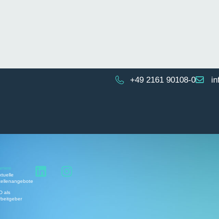
+49 2161 90108-0
i
rriere
ktuelle
tellenangebote
D als
rbeitgeber