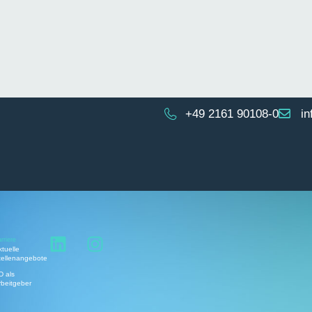
+49 2161 90108-0
i
rriere
ktuelle
tellenangebote
D als
rbeitgeber