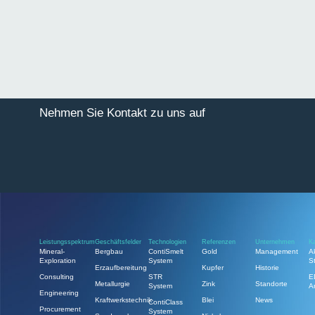
Nehmen Sie Kontakt zu uns auf
Leistungsspektrum
Geschäftsfelder
Technologien
Referenzen
Unternehmen
Ka
Mineral-
Bergbau
ContiSmelt
Gold
Management
A
Exploration
System
S
Erzaufbereitung
Kupfer
Historie
Consulting
STR
E
Metallurgie
Zink
Standorte
System
A
Engineering
Kraftwerkstechnik
Blei
News
ContiClass
Procurement
System