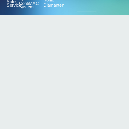
Sales
ContiMAC
Service
Diamanten
System