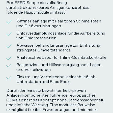
Pre‑FEED‑Scope ein vollständig
durchstrukturierbares Anlagenkonzept, das
folgende Hauptmodule umfasst:
Raffinerie­anlage mit Reaktoren, Schmelzöfen
und Gießvorrichtungen
Chlorverdampfungsanlage für die Aufbereitung
von Chlorreagenzien
Abwasser­behandlungsanlage zur Einhaltung
strengster Umwelt­standards
Analytisches Labor für Inline‑Qualitätskontrolle
Reagenzien‑ und Hilfs­versorgung samt Lager-
und Verteilsystem
Elektro‑ und Verteil­technik einschließlich
Unter­station und Pape Rack
Durch den Einsatz bewährter, field‑proven
Anlagenkomponenten führender europäischer
OEMs sichert das Konzept hohe Betriebssicherheit
und einfache Wartung. Eine modulare Bauweise
ermöglicht flexible Erweiterungen und minimiert